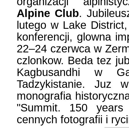
organizacji alpinist
Alpine Club
. Jubileus
lutego w Lake District
konferencji, glowna i
22–24 czerwca w Zerma
czlonkow. Beda tez ju
Kagbusandhi w Ga
Tadzykistanie. Juz w
monografia historyczn
"Summit. 150 years 
cennych fotografii i ryci