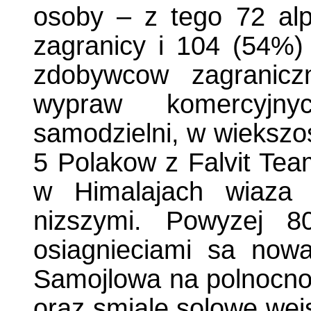
osoby – z tego 72 alp
zagranicy i 104 (54%)
zdobywcow zagraniczn
wypraw komercyjny
samodzielni, w wiekszos
5 Polakow z Falvit Tea
w Himalajach wiaza 
nizszymi. Powyzej 8
osiagnieciami sa now
Samojlowa na polnocno
oraz smiale solowe wej