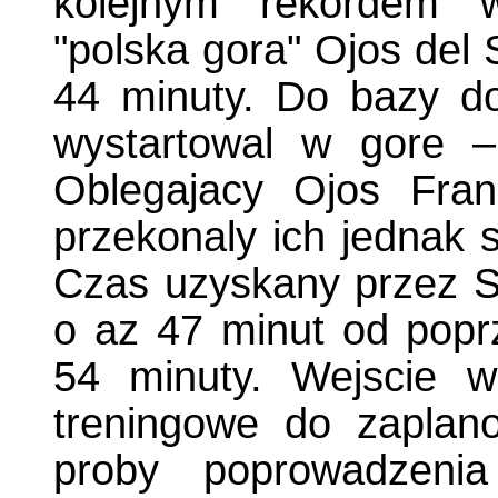
kolejnym rekordem w
"polska gora" Ojos del
44 minuty. Do bazy do
wystartowal w gore –
Oblegajacy Ojos Franc
przekonaly ich jednak s
Czas uzyskany przez St
o az 47 minut od popr
54 minuty. Wejscie w
treningowe do zaplan
proby poprowadzenia