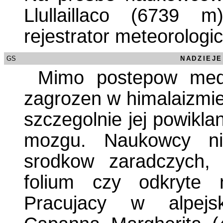
Llullaillaco (6739 
rejestrator meteorologi
GS
/0000
NADZIEJ
Mimo postepow med
zagrozen w himalaizmie
szczegolnie jej powikla
mozgu. Naukowcy ni
srodkow zaradczych, 
folium czy odkryte n
Pracujacy w alpej