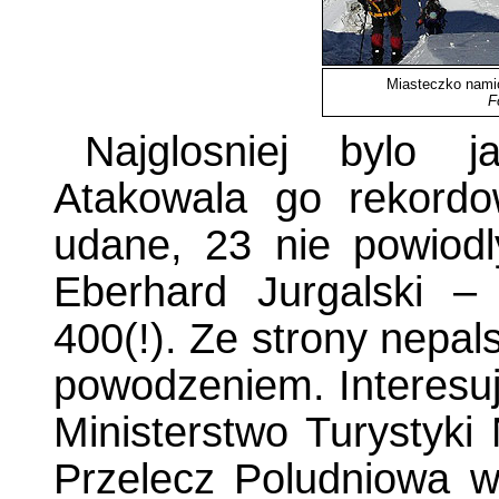
Miasteczko nami
F
Najglosniej bylo 
Atakowala go rekordo
udane, 23 nie powiodl
Eberhard Jurgalski –
400(!). Ze strony nepal
powodzeniem. Interesuj
Ministerstwo Turystyki
Przelecz Poludniowa w