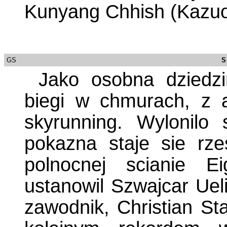
Kunyang Chhish (Kazuo 
GS
/0000
S
Jako osobna dziedzi
biegi w chmurach, z 
skyrunning. Wylonilo 
pokazna staje sie rz
polnocnej scianie E
ustanowil Szwajcar Ueli
zawodnik, Christian St