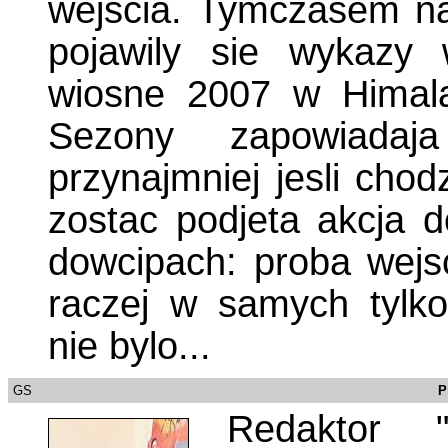
wejscia. Tymczasem na
pojawily sie wykazy
wiosne 2007 w Himala
Sezony zapowiadaj
przynajmniej jesli chod
zostac podjeta akcja 
dowcipach: proba wejs
raczej w samych tylk
nie bylo...
GS
/0000
P
Redaktor 