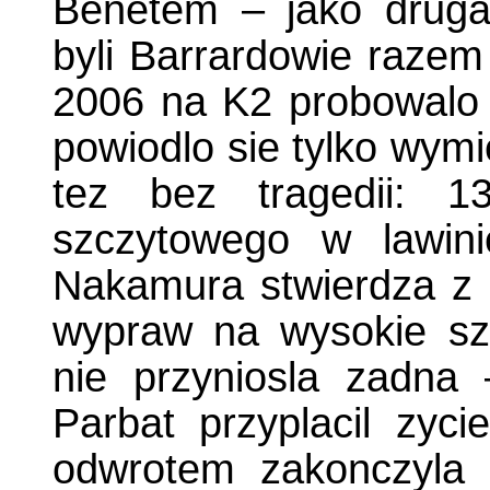
Benetem – jako druga
byli Barrardowie raze
2006 na K2 probowalo
powiodlo sie tylko wym
tez bez tragedii: 1
szczytowego w lawini
Nakamura stwierdza z z
wypraw na wysokie sz
nie przyniosla zadna
Parbat przyplacil zyc
odwrotem zakonczyla 