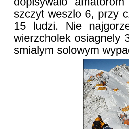
dopisywalo amatorom
szczyt weszlo 6, przy c
15 ludzi. Nie najgorz
wierzcholek osiagnely 
smialym solowym wypad