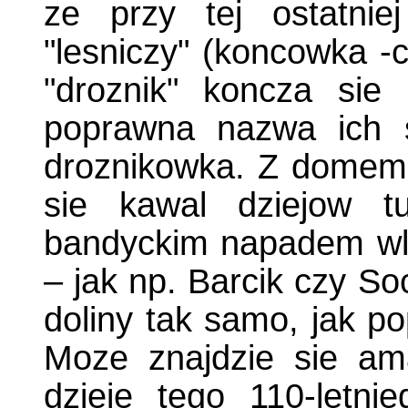
ze przy tej ostatnie
"lesniczy" (koncowka -c
"droznik" koncza sie 
poprawna nazwa ich s
droznikowka. Z domem
sie kawal dziejow t
bandyckim napadem wlac
– jak np. Barcik czy So
doliny tak samo, jak po
Moze znajdzie sie amat
dzieje tego 110-letni