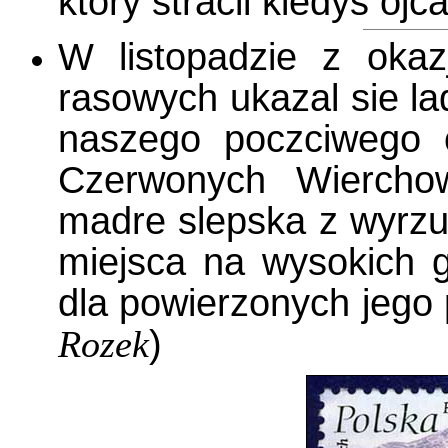
ktory stracil kiedys ojc
W listopadzie z okaz
rasowych ukazal sie l
naszego poczciwego 
Czerwonych Wiercho
madre slepska z wyrzu
miejsca na wysokich g
dla powierzonych jego 
Rozek
)