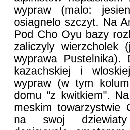
wypraw (malo: jesie
osiagnelo szczyt. Na 
Pod Cho Oyu bazy rozb
zaliczyly wierzcholek 
wyprawa Pustelnika). 
kazachskiej i wloski
wypraw (w tym kolumbi
domu "z kwitkiem". N
meskim towarzystwie G
na swoj dziewiaty 