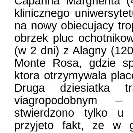
Capanna Margherita (
klinicznego uniwersyte
na nowy obiecujacy tro
obrzek pluc ochotnik
(w 2 dni) z Alagny (12
Monte Rosa, gdzie spe
ktora otrzymywala plac
Druga dziesiatka t
viagropodobnym –
stwierdzono tylko u
przyjeto fakt, ze w g