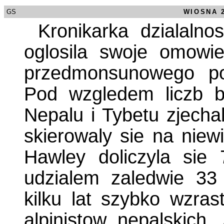
GS
/0000
WIOSNA 
Kronikarka dzialalnos
oglosila swoje omowi
przedmonsunowego po
Pod wzgledem liczb b
Nepalu i Tybetu zjecha
skierowaly sie na niewi
Hawley doliczyla sie
udzialem zaledwie 33
kilku lat szybko wzra
alpinistow nepalskic