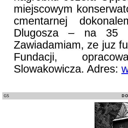
miejscowym konserwato
cmentarnej dokonal
Dlugosza – na 35 l
Zawiadamiam, ze juz fu
Fundacji, opraco
Slowakowicza. Adres:
w
GS
/0000
D