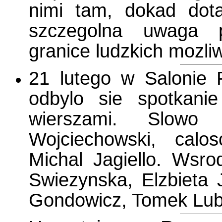
nimi tam, dokad dota
szczegolna uwaga p
granice ludzkich mozliw
21 lutego w Salonie P
odbylo sie spotkan
wierszami. Slowo 
Wojciechowski, calo
Michal Jagiello. Wsrod
Swiezynska, Elzbieta
Gondowicz, Tomek Lubi