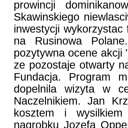
prowincji dominikan
Skawinskiego niewlasciw
inwestycji wykorzystac 
na Rusinowa Polane.
pozytywna ocene akcji "
ze pozostaje otwarty n
Fundacja. Program 
dopelnila wizyta w 
Naczelnikiem. Jan Krz
kosztem i wysilkie
nagrobku Jozefa Oppe