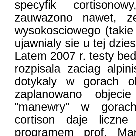
specyfik cortisonow
zauwazono nawet, z
wysokosciowego (takie j
ujawnialy sie u tej dzie
Latem 2007 r. testy bed
rozpisala zaciag alpin
dotykaly w gorach o
zaplanowano objeci
"manewry" w gorach 
cortison daje liczne
programem prof. Mar