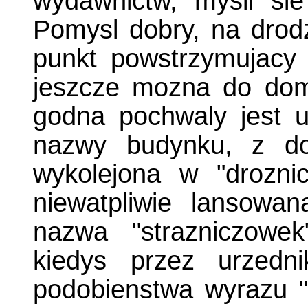
wydawnictw, mysli s
Pomysl dobry, na dro
punkt powstrzymujacy 
jeszcze mozna do dom
godna pochwaly jest 
nazwy budynku, z dot
wykolejona w "drozni
niewatpliwie lansowa
nazwa "strazniczowe
kiedys przez urzedn
podobienstwa wyrazu "