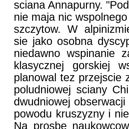
sciana Annapurny. "Pod
nie maja nic wspolneg
szczytow. W alpinizm
sie jako osobna dyscyp
niedawno wspinanie z
klasycznej gorskiej ws
planowal tez przejscie 
poludniowej sciany Ch
dwudniowej obserwacji t
powodu kruszyzny i ni
Na prosbe naukowcow