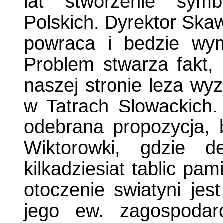
lat stworzenie symb
Polskich. Dyrektor Skaw
powraca i bedzie wym
Problem stwarza fakt,
naszej stronie leza wyz
w Tatrach Slowackich. 
odebrana propozycja, 
Wiktorowki, gdzie d
kilkadziesiat tablic pa
otoczenie swiatyni jes
jego ew. zagospodar