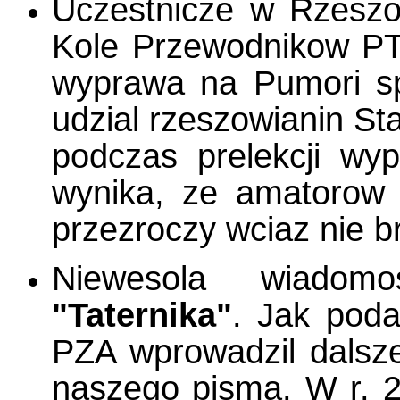
Uczestnicze w Rzesz
Kole Przewodnikow PT
wyprawa na Pumori spr
udzial rzeszowianin St
podczas prelekcji wy
wynika, ze amatorow 
przezroczy wciaz nie br
Niewesola wiadom
"Taternika"
. Jak pod
PZA wprowadzil dalsz
naszego pisma. W r. 2