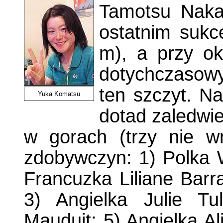
Tamotsu Naka
ostatnim sukc
m), a przy oka
dotychczasow
ten szczyt. Na
Yuka Komatsu
dotad zaledwie
w gorach (trzy nie w
zdobywczyn: 1) Polka 
Francuzka Liliane Barr
3) Angielka Julie Tu
Mauduit; 5) Angielka Al