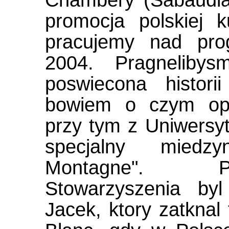
Chambery (Sabaudia)
promocja polskiej k
pracujemy nad pro
2004. Pragnelibys
poswiecona historii
bowiem o czym opo
przy tym z Uniwersy
specjalny miedz
Montagne". Pr
Stowarzyszenia by
Jacek, ktory zatknal