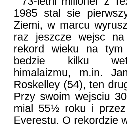
73-letni milioner z T
1985 stal sie pierws
Ziemi, w marcu wyrus
raz jeszcze wejsc na
rekord wieku na tym
bedzie kilku wet
himalaizmu, m.in. J
Roskelley (54), ten dru
Przy swoim wejsciu 30
mial 55½ roku i przez 
Everestu. O rekordzie 