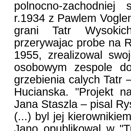
polnocno-zachodniej
r.1934 z Pawlem Voglem
grani Tatr Wysoki
przerywajac probe na Ry
1955, zrealizowal swo
osobowym zespole dok
grzebienia calych Tatr 
Hucianska. "Projekt n
Jana Staszla – pisal R
(...) byl jej kierowniki
Jano opublikowal w "T