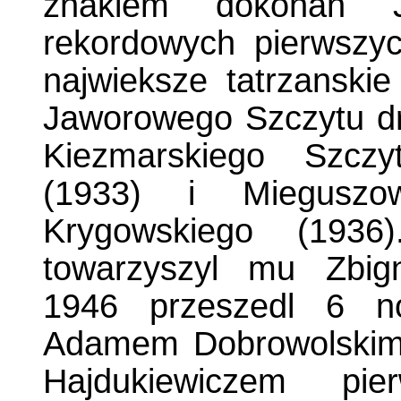
znakiem dokonan 
rekordowych pierwszy
najwieksze tatrzanski
Jaworowego Szczytu dr
Kiezmarskiego Szczy
(1933) i Mieguszow
Krygowskiego (1936
towarzyszyl mu Zbig
1946 przeszedl 6 n
Adamem Dobrowolskim.
Hajdukiewiczem pie