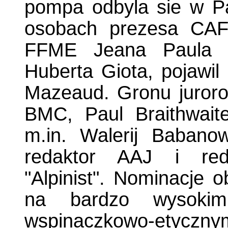
pompa odbyla sie w Par
osobach prezesa CAF
FFME Jeana Paula 
Huberta Giota, pojawil
Mazeaud. Gronu juroro
BMC, Paul Braithwaite
m.in. Walerij Babanow
redaktor AAJ i re
"Alpinist". Nominacje 
na bardzo wysokim
wspinaczkowo-etyczny