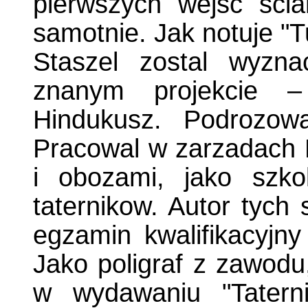
pierwszych wejsc sci
samotnie. Jak notuje "T
Staszel zostal wyzn
znanym projekcie –
Hindukusz. Podrozowa
Pracowal w zarzadach 
i obozami, jako szko
taternikow. Autor tych
egzamin kwalifikacyjn
Jako poligraf z zawodu
w wydawaniu "Tatern