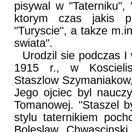
pisywal w "Taterniku",
ktorym czas jakis pr
"Turyscie", a takze m.i
swiata".
Urodzil sie podczas I
1915 r., w Koscielis
Staszlow Szymaniakow,
Jego ojciec byl naucz
Tomanowej. "Staszel b
stylu taternikiem poch
Boleslaw Chwascinski