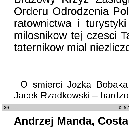
Orderu Odrodzenia Pols
ratownictwa i turystyk
milosnikow tej czesci T
taternikow mial niezlicz
O smierci Jozka Bobaka 
Jacek Rzadkowski – bardzo
GS
/0000
Z N
Andrzej Manda, Cost