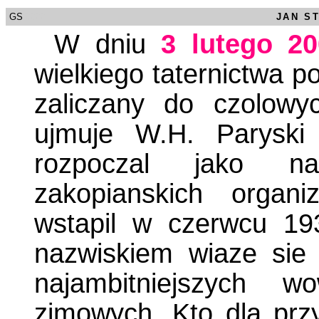
GS
/0000
JAN ST
W dniu
3 lutego 20
wielkiego taternictwa p
zaliczany do czolowy
ujmuje W.H. Paryski
rozpoczal jako nas
zakopianskich organi
wstapil w czerwcu 19
nazwiskiem wiaze sie 
najambitniejszych w
zimowych. Kto dla przy