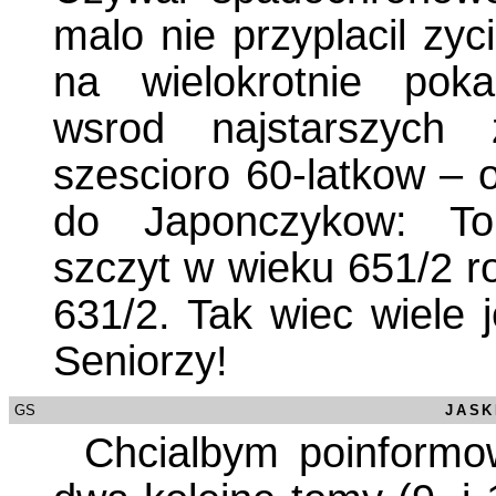
malo nie przyplacil zy
na wielokrotnie poka
wsrod najstarszych 
szescioro 60-latkow – 
do Japonczykow: Tom
szczyt w wieku 651/2 
631/2. Tak wiec wiele 
Seniorzy!
GS
/0000
JASK
Chcialbym poinformo