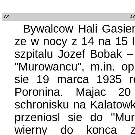
GS
/0000
J
Bywalcow Hali Gasie
ze w nocy z 14 na 15 
szpitalu Jozef Bobak 
"Murowancu", m.in. opi
sie 19 marca 1935 r
Poronina. Majac 20
schronisku na Kalatowk
przeniosl sie do "Mu
wierny do konca z