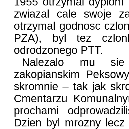
1955 otrzymal dyplom i
zwiazal cale swoje 
otrzymal godnosc czlo
PZA), byl tez czl
odrodzonego PTT.
Nalezalo mu sie
zakopianskim Peksowy
skromnie – tak jak sk
Cmentarzu Komunalny
prochami odprowadzi
Dzien byl mrozny lecz 