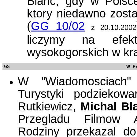
Blanc, gdy w Polsc
ktory niedawno zost
(
GG 10/02
z 20.10.2002
liczymy na efek
wysokogorskich w kra
GS
/0000
W P
W "Wiadomosciach
Turystyki podziekow
Rutkiewicz,
Michal Bl
Przegladu Filmow A
Rodziny przekazal d