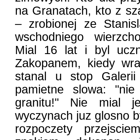
na Granatach, kto z s
– zrobionej ze Stanis
wschodniego wierzch
Mial 16 lat i byl uc
Zakopanem, kiedy wr
stanal u stop Galeri
pamietne slowa: "ni
granitu!" Nie mial 
wyczynach juz glosno b
rozpoczety przejscie