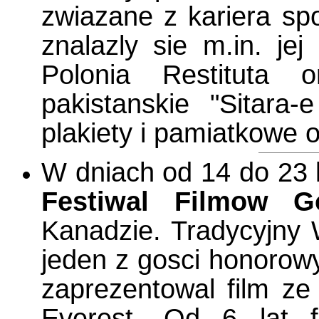
zwiazane z kariera sp
znalazly sie m.in. je
Polonia Restituta 
pakistanskie "Sitara
plakiety i pamiatkowe 
W dniach od 14 do 23 l
Festiwal Filmow G
Kanadzie. Tradycyjny W
jeden z gosci honorowy
zaprezentowal film z
Everest. Od 6 lat fe