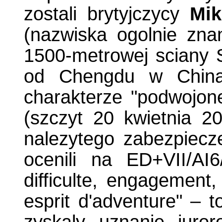
zostali brytyjczycy
Mik
(nazwiska ogolnie zna
1500-metrowej sciany
od Chengdu w Chinac
charakterze "podwojone
(szczyt 20 kwietnia 2
nalezytego zabezpiecze
ocenili na ED+VII/AI
difficulte, engagement,
esprit d'adventure" – t
zyskaly uznanie juro