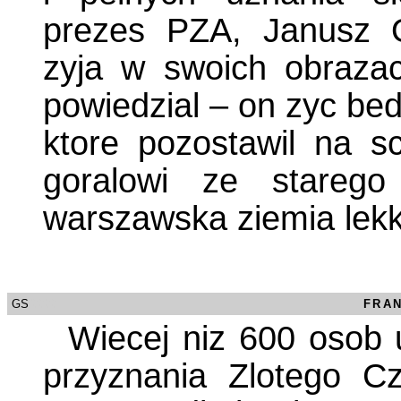
prezes PZA, Janusz O
zyja w swoich obraza
powiedzial – on zyc be
ktore pozostawil na s
goralowi ze starego
warszawska ziemia lekk
GS
/0000
FRA
Wiecej niz 600 osob 
przyznania Zlotego C