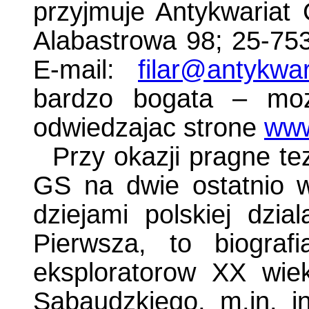
przyjmuje Antykwariat G
Alabastrowa 98; 25-753 
E-mail:
filar@antykwari
bardzo bogata – moz
odwiedzajac strone
www
Przy okazji pragne t
GS na dwie ostatnio 
dziejami polskiej dzia
Pierwsza, to biograf
eksploratorow XX wiek
Sabaudzkiego, m.in. in