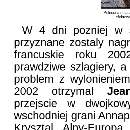
Polnocna sciana
efektown
W 4 dni pozniej w s
przyznane zostaly nag
francuskie roku 200
prawdziwe szlagiery, a 
problem z wylonieniem 
2002 otrzymal
Jea
przejscie w dwojkow
wschodniej grani Annap
Krysztal Alpy-Europa