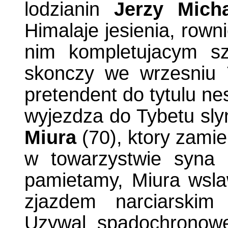
lodzianin
Jerzy Micha
Himalaje jesienia, rown
nim kompletujacym sz
skonczy we wrzesniu 7
pretendent do tytulu n
wyjezdza do Tybetu sly
Miura
(70), ktory zamie
w towarzystwie syna 
pamietamy, Miura wsla
zjazdem narciarskim
Uzywal spadochronow