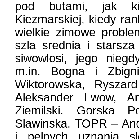
pod butami, jak k
Kiezmarskiej, kiedy ra
wielkie zimowe probl
szla srednia i starsza
siwowlosi, jego niegd
m.in. Bogna i Zbign
Wiktorowska, Ryszar
Aleksander Lwow, An
Ziemilski. Gorska P
Slawinska, TOPR – And
i pelnych uznania s