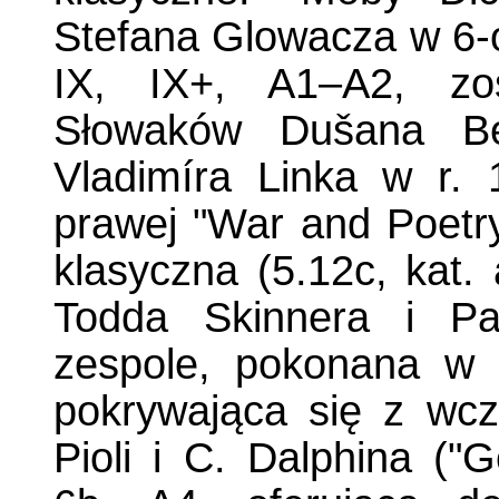
Stefana Glowacza w 6-
IX, IX+, A1–A2, zos
Słowaków Dušana Ber
Vladimíra Linka w r. 
prawej "War and Poetry
klasyczna (5.12c, kat.
Todda Skinnera i P
zespole, pokonana w 
pokrywająca się z wcz
Pioli i C. Dalphina ("