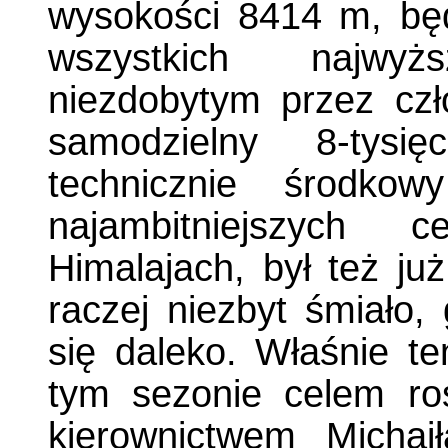
wysokości 8414 m, będ
wszystkich najwy
niezdobytym przez czł
samodzielny 8-tysię
technicznie środkow
najambitniejszych 
Himalajach, był też ju
raczej niezbyt śmiało
się daleko. Właśnie te
tym sezonie celem ros
kierownictwem Michai