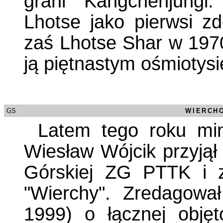
grani Kangchenjungi
Lhotse jako pierwsi zd
zaś Lhotse Shar w 1970 
ją piętnastym ośmiotysi
GS
/0000
WIERCH
Latem tego roku min
Wiesław Wójcik przyjął 
Górskiej ZG PTTK i z
"Wierchy". Zredagow
1999) o łącznej objęt