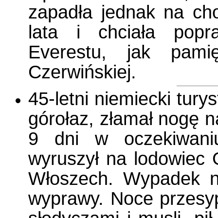
zapadła jednak na ch
lata i chciała popr
Everestu, jak pami
Czerwińskiej.
45-letni niemiecki tury
górołaz, złamał nogę n
9 dni w oczekiwani
wyruszył na lodowiec 
Włoszech. Wypadek na
wyprawy. Noce przesyp