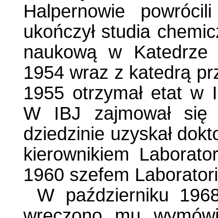
Halpernowie powróci
ukończył studia chemic
naukową w Katedrze 
1954 wraz z katedrą pr
1955 otrzymał etat w 
W IBJ zajmował się 
dziedzinie uzyskał dokt
kierownikiem Laborato
1960 szefem Laborato
W październiku 1968
wręczono mu wymówie