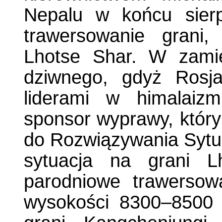
Nepalu w końcu sierp
trawersowanie grani
Lhotse Shar. W zamie
dziwnego, gdyż Rosja
liderami w himalaizm
sponsor wyprawy, którym
do Rozwiązywania Sytua
sytuacja na grani L
parodniowe trawerso
wysokości 8300–8500 