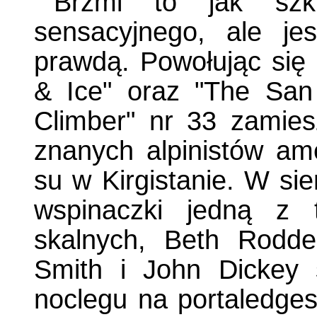
Brzmi to jak szk
sensacyjnego, ale je
prawdą. Powołując się 
& Ice" oraz "The San
Climber" nr 33 zamies
znanych alpinistów am
su w Kirgistanie. W sie
wspinaczki jedną z t
skalnych, Beth Rodd
Smith i John Dickey 
noclegu na portaledges,