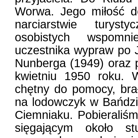
Worwa. Jego miłość do
narciarstwie turys
osobistych wspomn
uczestnika wypraw po 
Nunberga (1949) oraz 
kwietniu 1950 roku. 
chętny do pomocy, bra
na lodowczyk w Bańdzi
Ciemniaku. Pobieraliśm
sięgającym około s