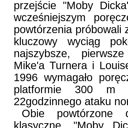
przejście "Moby Dicka
wcześniejszym poręc
powtórzenia próbowali z
kluczowy wyciąg pok
najszybsze, pierwsz
Mike'a Turnera i Lou
1996 wymagało poręc
platformie 300 m
22godzinnego ataku non
Obie powtórzone d
klasyczne. "Moby Dic