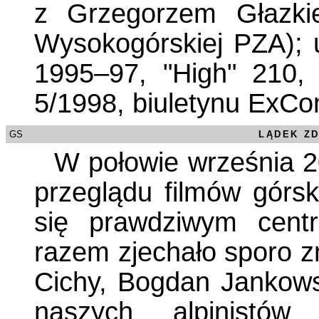
z Grzegorzem Głazki
Wysokogórskiej PZA); 
1995–97, "High" 210,
5/1998, biuletynu ExC
GS
/0000
LĄDEK Z
W połowie września 2
przeglądu filmów górsk
się prawdziwym cent
razem zjechało sporo z
Cichy, Bogdan Jankowsk
naszych alpinistów