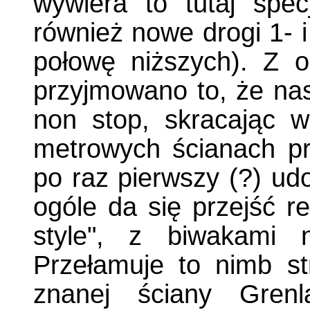
wywiera to tutaj spec
również nowe drogi 1- i
połowę niższych). Z 
przyjmowano to, że nas
non stop, skracając 
metrowych ścianach pr
po raz pierwszy (?) ud
ogóle da się przejść r
style", z biwakami 
Przełamuje to nimb str
znanej ściany Grenl