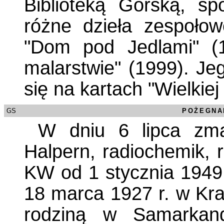
Biblioteką Górską, s
różne dzieła zespołow
"Dom pod Jedlami" (
malarstwie" (1999). Jeg
się na kartach "Wielkiej
GS
/0000
POŻEGNA
W dniu 6 lipca zma
Halpern, radiochemik, r
KW od 1 stycznia 1949 r
18 marca 1927 r. w Kra
rodziną w Samarkand