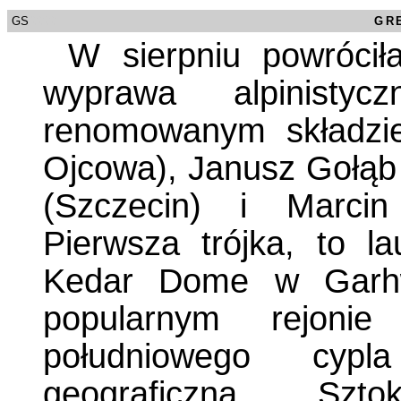
GS
/0000
GR
W sierpniu powrócił
wyprawa alpinisty
renomowanym składzie
Ojcowa), Janusz Gołąb 
(Szczecin) i Marcin
Pierwsza trójka, to l
Kedar Dome w Garhw
popularnym rejonie
południowego cypla
geograficzna Sz