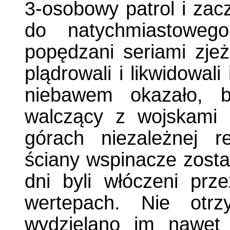
3-osobowy patrol i zacz
do natychmiastowego
popędzani seriami zjeżd
plądrowali i likwidowal
niebawem okazało, by
walczący z wojskami
górach niezależnej re
ściany wspinacze zostal
dni byli włóczeni prz
wertepach. Nie otrz
wydzielano im nawet 