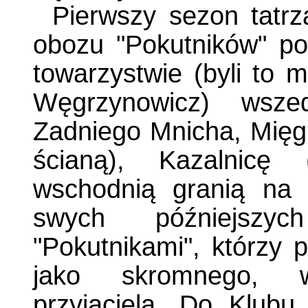
Pierwszy sezon tatrz
obozu "Pokutników" p
towarzystwie (byli to m
Węgrzynowicz) wsz
Zadniego Mnicha, Mięg
ścianą), Kazalnicę 
wschodnią granią na 
swych późniejszy
"Pokutnikami", którzy p
jako skromnego, w
przyjaciela. Do Klub