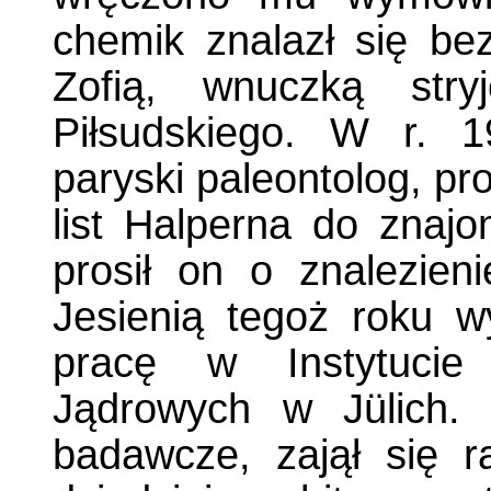
chemik znalazł się be
Zofią, wnuczką stry
Piłsudskiego. W r. 1
paryski paleontolog, pr
list Halperna do zna
prosił on o znalezie
Jesienią tegoż roku wy
pracę w Instytuci
Jądrowych w Jülich. 
badawcze, zajął się ra