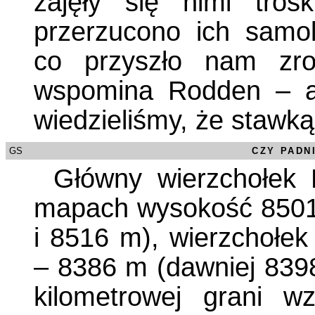
zajęły się nimi tro
przerzucono ich samo
co przyszło nam zro
wspomina Rodden – al
wiedzieliśmy, że stawką
GS
/0000
CZY PADN
Główny wierzchołek
mapach wysokość 8501
i 8516 m), wierzchołek
– 8386 m (dawniej 8398
kilometrowej grani w