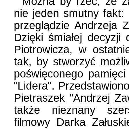
Można by rzec, że z
nie jeden smutny fakt:
przeglądzie Andrzeja 
Dzięki śmiałej decyzji 
Piotrowicza, w ostatni
tak, by stworzyć możl
poświęconego pamięci 
"Lidera". Przedstawiono
Pietraszek "Andrzej Z
także nieznany szers
filmowy Darka Załusk