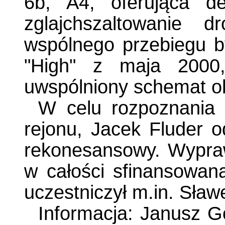
6b, A4, oferująca d
zglajchszaltowanie d
wspólnego przebiegu 
"High" z maja 2000,
uwspólniony schemat o
W celu rozpoznania 
rejonu, Jacek Fluder 
rekonesansowy. Wypraw
w całości sfinansowan
uczestniczył m.in. Sław
Informacja: Janusz G