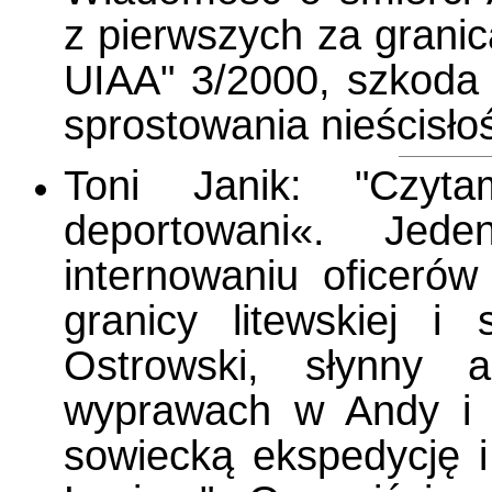
z pierwszych za granic
UIAA" 3/2000, szkoda
sprostowania nieścisło
Toni Janik: "Czyt
deportowani«. Je
internowaniu oficeró
granicy litewskiej i 
Ostrowski, słynny a
wyprawach w Andy i n
sowiecką ekspedycję 