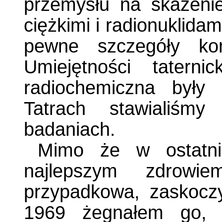
przemysłu na skażeni
ciężkimi i radionuklida
pewne szczegóły kon
Umiejętności tatern
radiochemiczna był
Tatrach stawialiśm
badaniach.
Mimo że w ostatnic
najlepszym zdrowie
przypadkowa, zaskocz
1969 żegnałem go, 