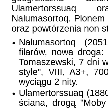
Ulamertorssuaq o
Nalumasortoq. Plonem d
oraz powtórzenia non s
Nalumasortoq (205
filarów, nowa droga:
Tomaszewski, 7 dni w
style", VIII, A3+, 
wyciągu 2 nity.
Ulamertorssuaq (1880
ściana, drogą "Moby