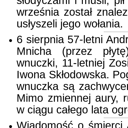
słodyczami i musli, pi
września został znalez
usłyszeli jego wołania.
6 sierpnia 57-letni And
Mnicha (przez płytę
wnuczki, 11-letniej Zo
Iwona Skłodowska. Pog
wnuczka są zachwycen
Mimo zmiennej aury, 
w ciągu całego lata og
Wiadomość o śmierci 