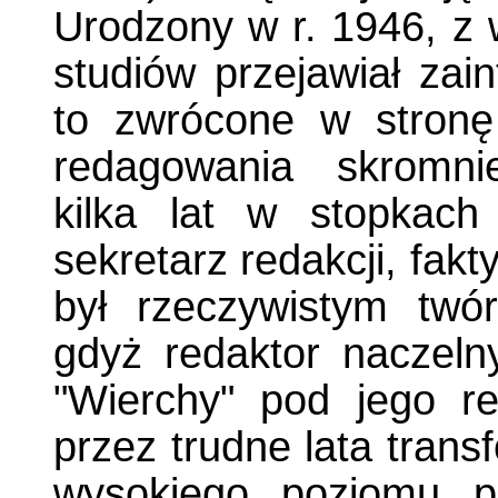
Urodzony w r. 1946, z w
studiów przejawiał zai
to zwrócone w stronę
redagowania skromni
kilka lat w stopkach
sekretarz redakcji, fak
był rzeczywistym twó
gdyż redaktor naczelny
"Wierchy" pod jego re
przez trudne lata transfo
wysokiego poziomu p