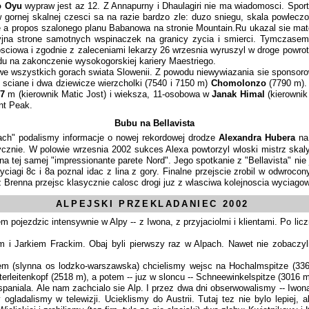
o Oyu
wypraw jest az 12. Z Annapurny i Dhaulagiri nie ma wiadomosci. Sp
w gornej skalnej czesci sa na razie bardzo zle: duzo sniegu, skala powleczo
 a propos szalonego planu Babanowa na stronie Mountain.Ru ukazal sie mate
yjna strone samotnych wspinaczek na granicy zycia i smierci. Tymczase
ciowa i zgodnie z zaleceniami lekarzy 26 wrzesnia wyruszyl w droge powro
rdu na zakonczenie wysokogorskiej kariery Maestriego.
j we wszystkich gorach swiata Slowenii. Z powodu niewywiazania sie sponsor
 sciane i dwa dziewicze wierzcholki (7540 i 7150 m)
Chomolonzo
(7790 m). 
17
m (kierownik Matic Jost) i wieksza, 11-osobowa w
Janak Himal
(kierownik
nt Peak.
Bubu na Bellavista
ch" podalismy informacje o nowej rekordowej drodze
Alexandra Hubera
na 
ycznie. W polowie wrzesnia 2002 sukces Alexa powtorzyl wloski mistrz ska
na tej samej "impressionante parete Nord". Jego spotkanie z "Bellavista" nie j
ciagi 8c i 8a poznal idac z lina z gory. Finalne przejscie zrobil w odwro
 Brenna przejsc klasycznie calosc drogi juz z wlasciwa kolejnoscia wyciagow 
ALPEJSKI PRZEKLADANIEC 2002
 pojezdzic intensywnie w Alpy -- z Iwona, z przyjaciolmi i klientami. Po lic
 i Jarkiem Frackim. Obaj byli pierwszy raz w Alpach. Nawet nie zobaczyli
m (slynna os lodzko-warszawska) chcielismy wejsc na Hochalmspitze (33
terleitenkopf (2518 m), a potem -- juz w sloncu -- Schneewinkelspitze (3016 
aniala. Ale nam zachcialo sie Alp. I przez dwa dni obserwowalismy -- Iwona
adalismy w telewizji. Ucieklismy do Austrii. Tutaj tez nie bylo lepiej, a