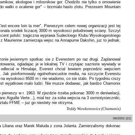
wnikow, ekologow i milosnikow gor. Chodzilo nie tylko o omowienie
do walki o ocalenie gor" -- brzmialo haslo zlotu. Prezesem Mountain
st encore loin la mer". Pierwszym celem nowej organizacji jest tej
konala srodek liczacej 3000 m wysokosci poludniowej sciany. Szczyt
kcent polski: tragiczna wyprawa Sudeckiego Klubu Wysokogorskiego
y z Maurienne zamierzaja wejsc na Annapurne Dakshin, juz to jednak,
zonie jesiennym spotkac sie z Everestem po raz drugi. Zaplanowal
otowania, ogladajac je w lokalnej TV i czytajac sazniste wywiady w
 odlecial w Himalaje, Everest chcial bowiem poprzedzic wejsciem
e. Jak poinformowaly ogolnofrancuskie media, na szczycie Everestu
e na wysokosci 8500 m i nie wiadomo, co sie stalo. Po tygodniu ciszy
jest wyjatkowo malo ludzi. Nie musze dodawac, jak bardzo Chamonix
 pierwszy w r. 1963. W zjezdzie trzeba pokonac 3000 m deniwelacji,
 Aiguille Verte...), mial tez za soba wejscia na 3 osmiotysieczniki,
talu FFME -- juz go niestety nie otrzyma.
Teddy Wowkonowicz (Chamonix)
09/2002 (22)
ona Liliana oraz Marek Maluda z zona Jolanta. Zamierzalismy dokonac