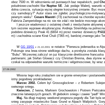
oboz 7500 m. W odroznieniu od pustawych baz nepalskich, pod
Ch
poludniowo-zachodni filar
Nuptse SE
. Jak podaje Walerij, warunki 
dolna czescia, sytuacja wyzej ulegnie korzystnej zmianie. Byc moze
czy samobojcy?" Autor stara sie zglebic psychologiczno-motywac
pewnym wieku":
Cesare Maestri
(73) zachorowal na chorobe wysokos
Fabrizia Zamperioliego na nic sie nie zdal i nie bedzie mocnego ako
I jeszcze wiadomosci z ostatniej chwili z nieslychanie aktywne
tym sezonie wyprawe eksploracyjna: Andreja Stremfelja na polnocna
podobno dziewiczy Peak 41 (6654 m) przez rowniez dziewiczy
P.61
m) i zachodnia sciane Kirat Chuli (7365 m), bardziej znanego jako Te
W
GG 10/01
w notatce "Pierwsza jedenastka w Alpa
z 21.10.2001
Pokonuje ona lewa strone wielkiego dachu, a przebyta zostala klas
"Bubu". Wczesniej zaliczyl on juz klasycznie direttissime francuska 
partnerami, jak Stefan Glowacz czy Christian Brenna, dwa slynne wy
czekal na odpowiednie warunki termiczne i wilgotnosciowe, by wraz z
27.09.2002
Wiosna tego roku znalazlem sie w gronie emerytow i postanowilem
istny pogodowy przekladaniec.
Marzec 2002.
Celem byl Grosssglockner -- z Robertem Sulejem
swiezego sniegu.
Kwiecien.
Z Iwona, Markiem Grochowskim i Piotrem Pietrzakie
znacznie latwiejszych gorach. W glebokim sniegu i zawiei "padl" Win
Maj.
Na dlugi majowy weekend prognoza pogody dla Tatr byla wsp
snieg zasypuje miasteczko Saas Grund w Alpach Walijskich. Gory ogl