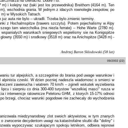
 Karczmarza na Gierlachu. Dobre i to.
 i kolejny raz (taki jest los przewodnika) Breithorn (4164 m). Ten
05 m), wschodnia grania. W jednym z idacych rownolegle zespolow, po
6 m) w Wysokich Tatrach.
z auta nie bylo -- ukradli. Trzeba bylo zmienic terminy.
unki z Hochalmspitze (trawers szczytu). Potem pojechalismy w Alpy
yzszego tam wierzcholka (ma niezla ferrate) -- Hohe Warte (2780 m).
y wspanialych warunkach sniegowych wspielismy sie na Konigspitze
 glowny (3550 m) i srodkowy (3518 m) oraz na Anichspitze (3428 m) -
Andrzej Baron Sklodowski (58 lat)
09/2002 (22)
iu tur alpejskich, a szczegolnie do brania pod uwage warunkow i
l alpinista czeski. W dzien pozniej nadeszla wiadomosc o smierci w
skoczeni zawierucha i wiatrem 70 km/h -- zgineli wskutek wyziebienia
ipcu i sierpniu co dnia 300-400 turystow "wszelkiej masci" rusza w
cia i interwencje ratownicze Peletonu GHM, z ktorych 15-17% odnosi
ne po brzegi, chociaz warunki pogodowe nie zachecaly do wychodzenia
rganizowala miedzynarodowy zlot swoich aktywistow, w tym znanych
 o zwrocenie decydentom uwagi na katastrofalne skutki dla "doliny" i
pozwala wypoczywac szukajacym spokoju letnikom, odbiera rejonowi