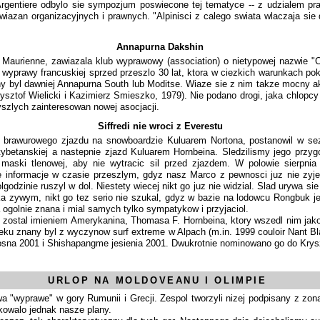
rgentiere odbylo sie sympozjum poswiecone tej tematyce -- z udzialem pra
azan organizacyjnych i prawnych. "Alpinisci z calego swiata wlaczaja sie 
Annapurna Dakshin
Maurienne, zawiazala klub wyprawowy (association) o nietypowej nazwie "C'e
 wyprawy francuskiej sprzed przeszlo 30 lat, ktora w ciezkich warunkach po
y byl dawniej Annapurna South lub Moditse. Wiaze sie z nim takze mocny a
sztof Wielicki i Kazimierz Smieszko, 1979). Nie podano drogi, jaka chlopc
yszlych zainteresowan nowej asocjacji.
Siffredi nie wroci z Everestu
nal brawurowego zjazdu na snowboardzie Kuluarem Nortona, postanowil w se
tybetanskiej a nastepnie zjazd Kuluarem Hornbeina. Sledzilismy jego przyg
 maski tlenowej, aby nie wytracic sil przed zjazdem. W polowie sierpnia
e informacje w czasie przeszlym, gdyz nasz Marco z pewnosci juz nie zyj
odzinie ruszyl w dol. Niestety wiecej nikt go juz nie widzial. Slad urywa si
a zywym, nikt go tez serio nie szukal, gdyz w bazie na lodowcu Rongbuk 
 ogolnie znana i mial samych tylko sympatykow i przyjaciol.
 zostal imieniem Amerykanina, Thomasa F. Hornbeina, ktory wszedl nim jako
u znany byl z wyczynow surf extreme w Alpach (m.in. 1999 couloir Nant Blanc
iosna 2001 i Shishapangme jesienia 2001. Dwukrotnie nominowano go do Krysz
URLOP NA MOLDOVEANU I OLIMPIE
owa "wyprawe" w gory Rumunii i Grecji. Zespol tworzyli nizej podpisany z z
ikowalo jednak nasze plany.