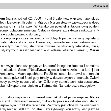
09/2002 (22)
mem
(na zachod od K2, 7360 m) cial 6 czlonkow wyprawy japonskiej,
etni kierownik Hiroshima Mitsuo i 5 alpinistow w wiekszosci w dosc
apisal o nim 9 ksiazek. W Karakorum polecieli z Japonii dwaj ocaleni
 jednak oplacone smiercia. Ostatnia dwojke szczytowa zaskoczyla 7-
i -- zdolal powrocic do bazy.
 7 sierpnia podczas wspinaczki w dolnych partiach sciany zginela w
udniala dalsza akcje poszukiwawcza, prowadzona przez ratownikow z
ie o tym nie mowi, ale chyba rowniez po stronie tybetanskiej, mniej
 slyszymy o nieszczesciach -- o kolejnej ofierze Everestu,
Marku
nie wyjasniono tez przyczyn katastrof innego helikoptera i samolotu
pokladzie. Strona "NepalNews" oglosila liste nazwisk, na ktorej jest
Annapurny i Machhapuchhare. Po 20 minutach lotu urwal sie kontakt
cznosci, gdyz od 3 dni gory tonely w deszczowych chmurach. Zwloki
 wody porwaly czesc cial ofiar. O ile przy samolotach lista pasazerow
ku helikoptera na lotnisku w Katmandu. Na razie bez szczegolow.
o utrudnia wspinaczki.
Everest
mial jak dotad jedno wejscie:
Marka
u zjazdu. Nawiasem mowiac, zwlok chlopaka nie odnaleziono, ale tez
rpow byla juz blisko tego celu. Zalozony jest oboz III na wysokosci
 na wysokosci 7000 m, do ataku szczytowego konieczny jest jeszcze