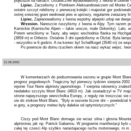
pojezdzili na nartach. Ostatecznie wyladowalismy z Iwona w Dolinie Wi
Lipiec.
Zaczelismy z Piotrkiem Aleksandrowiczem od Monte Ceved
ostatni szczyt robilismy z pierwszej kolejki i majestat gor podziw
ostrej snieznej grani wedrowal pies w uprzezy, regularnie zwiazany
Lipiec.
Zaplanowalismy z Iwona wspolny alpejski urlop we dwoje. 
Wrzesien.
Nareszcie ruszylismy z Iwona w Alpy. Tym razem pog
Karnickie (Karnische Alpen -- takie urocze, male Dolomity). Lalo, 
Potem wrocilismy w Taury, aby wejsc wschodnia flanka na Hochgal
(3859 m) w Ortlerze. Ostatnie 3 dni spedzilismy w Otztal. Byla lam
- wszystko w 6 godzin. A na koniec byl Schalfkogel (3540 m) ze wspa
Po powrocie do domu rzucilem okiem na nasz wykaz wejsc. Iwona
21.09.2002
W komentarzach do podsumowania sezonu w grupie Mont Blanc,
prognoz pogodowych. Tragiczny byl pierwszy tydzien sierpnia 2002.
rejonie Tour Noire alpinisty japonskiego. 7 sierpnia ratownicy znal
niedaleko szczytu Mont Blanc (4810 m). Jak oswiadczyl w TV major 
strone najwyzszego wierzcholka Europy, z reguly nie troszczac sie
sie do stokow Mont Blanc. "Byly w sezonie liczne dni -- powiedzial
w gory, a prognozy meteo byly dalekie od optymistycznych."
Ciszy pod Mont Blanc domaga sie wciaz silna i glosna Mounta
alpinistow, jak np. Patrick Gabarrou. W programie manifestacji bylo
calej tej czesci Alp szybko narastajacego ruchu motorowego, m.i