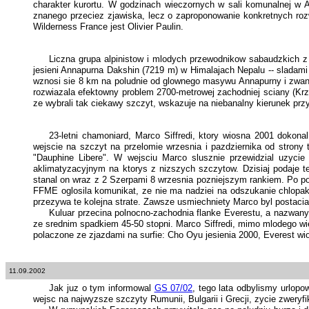
charakter kurortu. W godzinach wieczornych w sali komunalnej w A
znanego przeciez zjawiska, lecz o zaproponowanie konkretnych rozwi
Wilderness France jest Olivier Paulin.
Liczna grupa alpinistow i mlodych przewodnikow sabaudzkich z 
jesieni Annapurna Dakshin (7219 m) w Himalajach Nepalu -- sladami
wznosi sie 8 km na poludnie od glownego masywu Annapurny i zwan
rozwiazala efektowny problem 2700-metrowej zachodniej sciany (Krzy
ze wybrali tak ciekawy szczyt, wskazuje na niebanalny kierunek prz
23-letni chamoniard, Marco Siffredi, ktory wiosna 2001 doko
wejscie na szczyt na przelomie wrzesnia i pazdziernika od strony 
"Dauphine Libere". W wejsciu Marco slusznie przewidzial uzycie
aklimatyzacyjnym na ktorys z nizszych szczytow. Dzisiaj podaje t
stanal on wraz z 2 Szerpami 8 wrzesnia pozniejszym rankiem. Po polg
FFME oglosila komunikat, ze nie ma nadziei na odszukanie chlopak
przezywa te kolejna strate. Zawsze usmiechniety Marco byl postacia
Kuluar przecina polnocno-zachodnia flanke Everestu, a nazwany
ze srednim spadkiem 45-50 stopni. Marco Siffredi, mimo mlodego wiek
polaczone ze zjazdami na surfie: Cho Oyu jesienia 2000, Everest w
11.09.2002
Jak juz o tym informowal
GS 07/02
, tego lata odbylismy urlop
wejsc na najwyzsze szczyty Rumunii, Bulgarii i Grecji, zycie zweryf