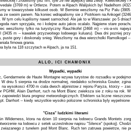
elickiej i zrobilismy (tez firn, tyle ze nie alpejski) dwa zleby: Kwietnikowy i
ale (3769 m) w Ortlerze. Potem w Alpach Walijskich byl Nadelhorn (4327 m)
ialismy w towarzystwie kilkuset osob. W Berninie weszlismy na Piz Palu (39
 lina ze swoim panem. Na koniec wdrapalismy sie z Piotrkiem na Ankogel (324
W tym celu kupilismy nawet samochod. Ale jak to w Warszawie: po 5 dniach ju
oda nam sprzyjala, no i kolejne auto jakos ocalalo. Najpierw stare porach
wiec weszlismy tylko na turystyczny Rauchkofel (2468 m) -- vis-a-vis najw
l (3435 m -- kawalek przyzwoitego lodowego kuluaru). Dwa dni pozniej prz
pa, puste gory i doskonaly snieg. Weszlismy na dwa wierzcholki Ramolkogel --
niala firnowa grania.
 byla na 118 szczytach w Alpach, ja na 151.
ALLO, ICI CHAMONIX
Wypadki, wypadki
 Gendarmerie de Haute Montagne wzywa turystow do rozsadku w podejmowan
 W dniu 5 sierpnia na drodze normalnej, niedaleko schroniska Gouter, zgina
ezli na wysokosci 4700 m ciala dwoch alpinistow z rejonu Paryza, ktorzy -- za
PGHM, Alain Darrhort, ruch na Mont Blanc zwieksza sie z roku na rok. W l
 o zapowiedzi biura prognoz meteorologicznych. Efektem sa liczne nieszczes
 kpt. Darrhort -- kiedy wszystkie wysoko polozone schroniska byly wypelnio
"Cisza" ludzkimi literami
in Wilderness, ktora na dzien 10 sierpnia na lodowcu Grands Montets zo
 utworzenie na lodowcu z setek uczestnikow napisu "Silence" (spokoj). Chodzi
n. zwiazanego z tunelem pod Mont Blanc. Ruch ten zatruwa powietrze, nie 