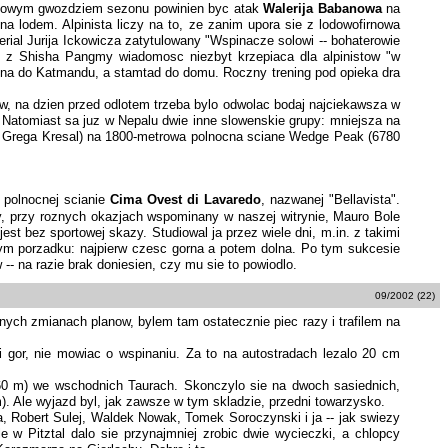
ortowym gwozdziem sezonu powinien byc atak
Walerija Babanowa
na
na lodem. Alpinista liczy na to, ze zanim upora sie z lodowofirnowa
rial Jurija Ickowicza zatytulowany "Wspinacze solowi -- bohaterowie
m z Shisha Pangmy wiadomosc niezbyt krzepiaca dla alpinistow "w
tna do Katmandu, a stamtad do domu. Roczny trening pod opieka dra
ow, na dzien przed odlotem trzeba bylo odwolac bodaj najciekawsza w
Natomiast sa juz w Nepalu dwie inne slowenskie grupy: mniejsza na
 Grega Kresal) na 1800-metrowa polnocna sciane Wedge Peak (6780
polnocnej scianie
Cima Ovest di Lavaredo
, nazwanej "Bellavista".
ly, przy roznych okazjach wspominany w naszej witrynie, Mauro Bole
est bez sportowej skazy. Studiowal ja przez wiele dni, m.in. z takimi
conym porzadku: najpierw czesc gorna a potem dolna. Po tym sukcesie
-- na razie brak doniesien, czy mu sie to powiodlo.
09/2002 (22)
znych zmianach planow, bylem tam ostatecznie piec razy i trafilem na
 gor, nie mowiac o wspinaniu. Za to na autostradach lezalo 20 cm
60 m) we wschodnich Taurach. Skonczylo sie na dwoch sasiednich,
m). Ale wyjazd byl, jak zawsze w tym skladzie, przedni towarzysko.
, Robert Sulej, Waldek Nowak, Tomek Soroczynski i ja -- jak swiezy
le w Pitztal dalo sie przynajmniej zrobic dwie wycieczki, a chlopcy