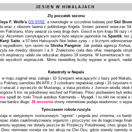
JESIEN W HIMALAJACH
Zly poczatek sezonu
leya F. Wolfe'a
GS 07/02
, a rownolegle w szczelinie lodowej pod
Skil Bru
a wraz z obozem lawina z pobliskiego Angela. Smierc poniesli wowczas 54-l
iem Pakistanu, ktory uwazal za swoj drugi dom. Goscil w tym kraju 56 razy i n
kacji. Akcentem zamykajacym sezon bylo wejscie japonskie na
Spantik
, tez
Kenji Saito
, a 57-letni Hatsuyoshi Nori ledwo zywy -- z licznymi odmrozeniam
znym wypadkiem, tym razem na
Shisha Pangmie
. Jak podala agencja Xinhua,
rzyla sie miedzy obozem I a II. Znaleziono ciala dwu ofiar, niepogoda utr
ch wspinaczy udalo sie odszukac dopiero 19 sierpnia. W komentarzach nic s
do wysokich wspinaczek. Mimo niewielkiej liczby wypraw w gorach, nadal
Katastrofy w Nepalu
ry w maju zaginal wraz zaloga i 10 Szerpami wracajacymi z bazy pod Makalu, 
u Pokhary samolotu 9N-AFR z 3 czlonkami nepalskiej zalogi i 15 turystami na 
i wracali z wycieczki do Mustangu, a trasa przelotu z Jomson wiodla obok 
wzgorze 5 km na poludniowy wschod od Pokhary. Piloci pozbawieni byli wido
nia
spadl do rzeki Trisuli autobus Katmandu -- Myagdi. I tu nikt nie ocalal a
 trwa bardzo dlugo.
26 wrzesnia
strony internetowe podaja wiadomosc o wypad
Tymczasem robota ruszyla
staja w nietypowym monsunowym "ogonie" i pogoda jest zmienna, co bardz
rpac slabo zaaklimatyzowany organizm i przyczynic sie do tragicznego final
erestu wyprawy nie dotarly jeszcze do Przeleczy Poludniowej, choc grupa Sze
cz. Dosc niemrawo rozwija sie tez akcja na Cho Oyu, gdzie stanely namioty