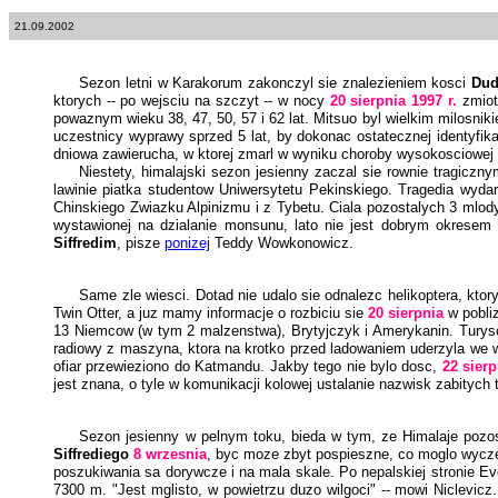
21.09.2002
Sezon letni w Karakorum zakonczyl sie znalezieniem kosci
Dud
ktorych -- po wejsciu na szczyt -- w nocy
20 sierpnia 1997 r.
zmiotl
powaznym wieku 38, 47, 50, 57 i 62 lat. Mitsuo byl wielkim milosnik
uczestnicy wyprawy sprzed 5 lat, by dokonac ostatecznej identyfi
dniowa zawierucha, w ktorej zmarl w wyniku choroby wysokosciowej
Niestety, himalajski sezon jesienny zaczal sie rownie tragic
lawinie piatka studentow Uniwersytetu Pekinskiego. Tragedia wyda
Chinskiego Zwiazku Alpinizmu i z Tybetu. Ciala pozostalych 3 mlody
wystawionej na dzialanie monsunu, lato nie jest dobrym okresem 
Siffredim
, pisze
ponizej
Teddy Wowkonowicz.
Same zle wiesci. Dotad nie udalo sie odnalezc helikoptera, kto
Twin Otter, a juz mamy informacje o rozbiciu sie
20 sierpnia
w pobliz
13 Niemcow (w tym 2 malzenstwa), Brytyjczyk i Amerykanin. Turysc
radiowy z maszyna, ktora na krotko przed ladowaniem uderzyla we 
ofiar przewieziono do Katmandu. Jakby tego nie bylo dosc,
22 sierp
jest znana, o tyle w komunikacji kolowej ustalanie nazwisk zabitych
Sezon jesienny w pelnym toku, bieda w tym, ze Himalaje pozo
Siffrediego
8 wrzesnia
, byc moze zbyt pospieszne, co moglo wycze
poszukiwania sa dorywcze i na mala skale. Po nepalskiej stronie Ev
7300 m. "Jest mglisto, w powietrzu duzo wilgoci" -- mowi Niclevi